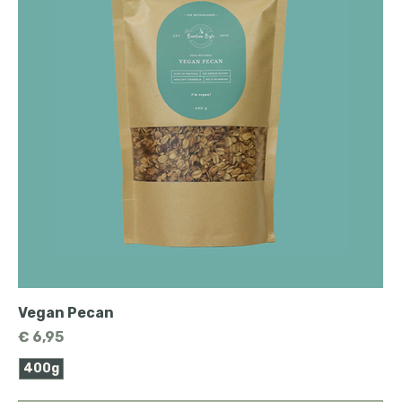
Vegan Pecan
Prijs
€ 6,95
400g