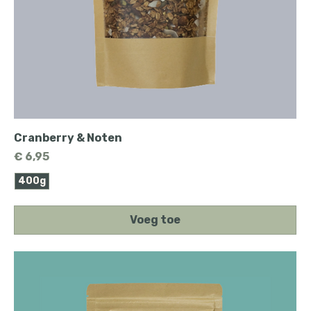
Cranberry & Noten
Prijs
€ 6,95
400g
Voeg toe