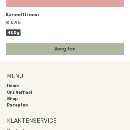
Kaneel Droom
Prijs
€ 6,95
400g
Voeg toe
MENU
Home
Ons Verhaal
Shop
Recepten
KLANTENSERVICE