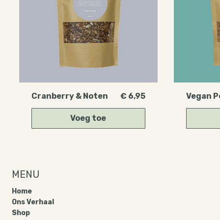
Prijs
Cranberry & Noten
€ 6,95
Vegan P
Voeg toe
Best Seller
MENU
Home
Ons Verhaal
Shop