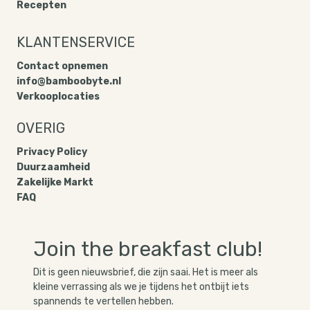
Recepten
KLANTENSERVICE
Contact opnemen
info@bamboobyte.nl
Verkooplocaties
Prijs
Kaneel Droom
€ 6,95
OVERIG
Voeg toe
Privacy Policy​
Duurzaamheid
Zakelijke Markt
FAQ
Join the breakfast club!
Dit is geen nieuwsbrief, die zijn saai. Het is meer als 
kleine verrassing als we je tijdens het ontbijt iets 
spannends te vertellen hebben.