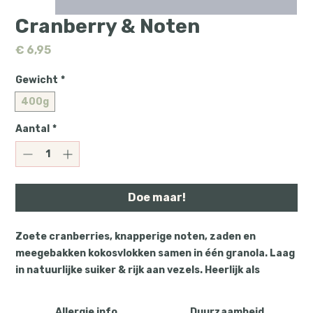
Cranberry & Noten
Prijs
€ 6,95
Gewicht
*
400g
Aantal
*
Doe maar!
Zoete cranberries, knapperige noten, zaden en
meegebakken kokosvlokken samen in één granola. Laag
in natuurlijke suiker & rijk aan vezels. Heerlijk als
ontbijt of als topping op je yoghurt.
Allergie info
Duurzaamheid