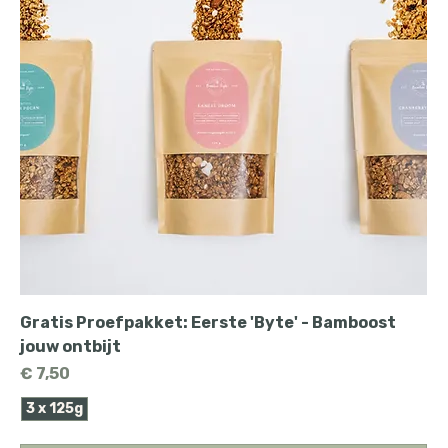
Gratis Proefpakket: Eerste 'Byte' - Bamboost
jouw ontbijt
Prijs
€ 7,50
3 x 125g