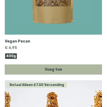
Vegan Pecan
Prijs
€ 6,95
400g
Voeg toe
Betaal Alleen €7.50 Verzending