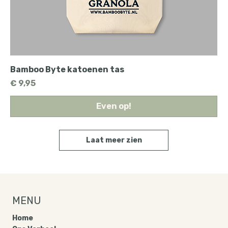
Bamboo Byte katoenen tas
Prijs
€ 9,95
Even op!
Laat meer zien
MENU
Home