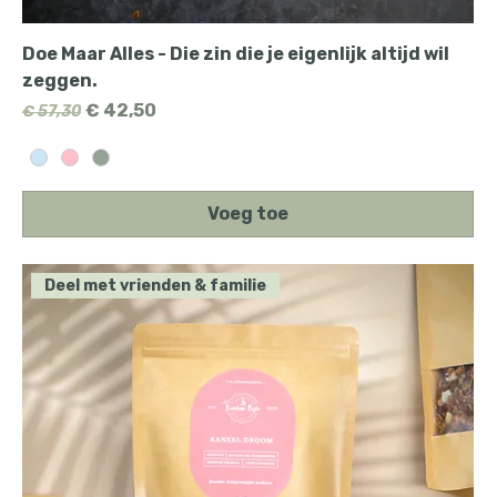
Doe Maar Alles - Die zin die je eigenlijk altijd wil
zeggen.
Normale prijs
Verkoopprijs
€ 42,50
€ 57,30
Voeg toe
Deel met vrienden & familie