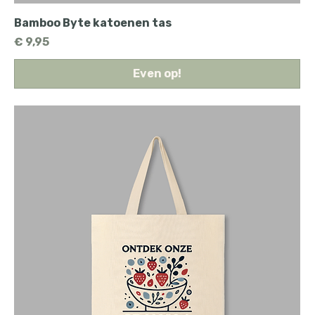
Bamboo Byte katoenen tas
Prijs
€ 9,95
Even op!