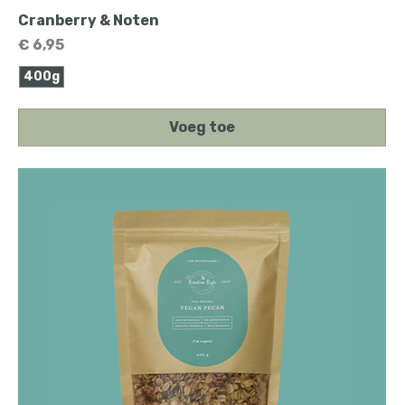
Cranberry & Noten
Prijs
€ 6,95
400g
Voeg toe