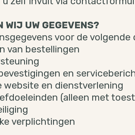
 u zelf invult via contactformul
 WIJ UW GEGEVENS?
onsgegevens voor de volgende 
n van bestellingen
rsteuning
bevestigingen en serviceberic
 website en dienstverlening
efdoeleinden (alleen met toes
iliging
ke verplichtingen