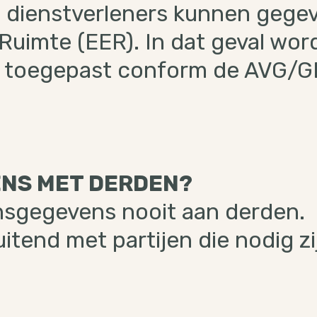
 dienstverleners kunnen gegev
uimte (EER). In dat geval wo
n toegepast conform de AVG/
ENS MET DERDEN?
nsgegevens nooit aan derden.
uitend met partijen die nodig z