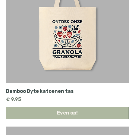
Bamboo Byte katoenen tas
Prijs
€ 9,95
Even op!