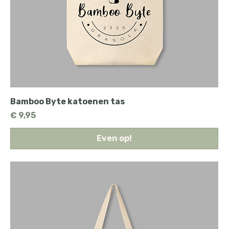
Bamboo Byte katoenen tas
Prijs
€ 9,95
Even op!