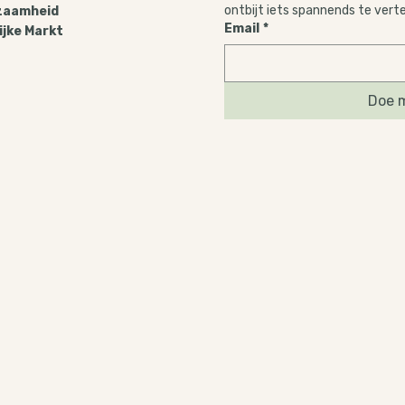
ontbijt iets spannends te vert
zaamheid
Email
*
ijke Markt
Doe m