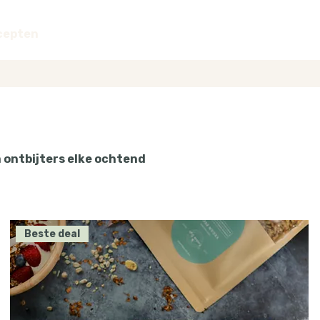
cepten
m ontbijters elke ochtend
Beste deal