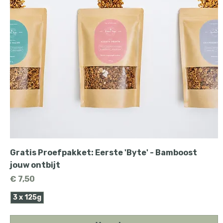
Gratis Proefpakket: Eerste 'Byte' - Bamboost
jouw ontbijt
Prijs
€ 7,50
3 x 125g