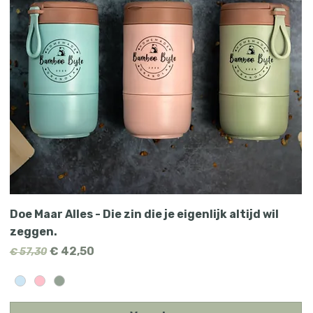
Doe Maar Alles - Die zin die je eigenlijk altijd wil
zeggen.
Normale prijs
Verkoopprijs
€ 42,50
€ 57,30