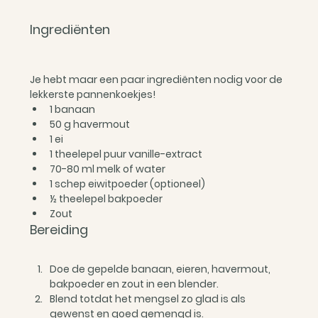
Ingrediënten
Je hebt maar een paar ingrediënten nodig voor de 
lekkerste pannenkoekjes!
1 banaan
50 g havermout
1 ei
1 theelepel puur vanille-extract
70-80 ml melk of water
1 schep eiwitpoeder (optioneel)
½ theelepel bakpoeder
Zout
Bereiding
Doe de gepelde banaan, eieren, havermout, 
bakpoeder en zout in een blender.
Blend totdat het mengsel zo glad is als 
gewenst en goed gemengd is.