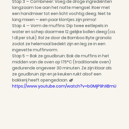
Stap 3 — Combineer: Voeg de droge ingrediënten 
langzaam toe aan het natte mengsel. Roer met 
een handmixer tot een licht vochtig deeg. Niet te 
lang mixen — een paar klontjes zijn prima!
Stap 4 — Vorm de muffins: Dip twee eetlepels in 
water en schep daarmee 12 gelijke bollen deeg (ca. 
1 dl per stuk). Rol ze door de Bamboo Byte granola 
zodat ze helemaal bedekt zijn en leg ze in een 
ingevette muffinvorm.
Stap 5 — Bak ze goudbruin: Bak de muffins in het 
midden van de oven op 175°C (traditionele oven) 
gedurende ongeveer 30 minuten. Ze zijn klaar als 
ze goudbruin zijn en je keuken ruikt alsof een 
bakkerij heeft opengedaan. 🌿
https://www.youtube.com/watch?v=bGMjP9hXBmU