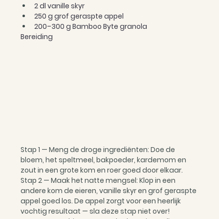
2 dl vanille skyr
250 g grof geraspte appel
200–300 g Bamboo Byte granola
Bereiding
Stap 1 — Meng de droge ingrediënten: Doe de 
bloem, het speltmeel, bakpoeder, kardemom en 
zout in een grote kom en roer goed door elkaar.
Stap 2 — Maak het natte mengsel: Klop in een 
andere kom de eieren, vanille skyr en grof geraspte 
appel goed los. De appel zorgt voor een heerlijk 
vochtig resultaat — sla deze stap niet over!