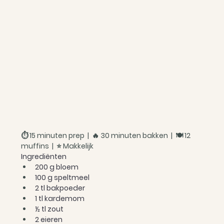
⏱ 15 minuten prep  |  🔥 30 minuten bakken  |  🍽 12 
muffins  |  ⭐ Makkelijk
Ingrediënten
200 g bloem
100 g speltmeel
2 tl bakpoeder
1 tl kardemom
½ tl zout
2 eieren