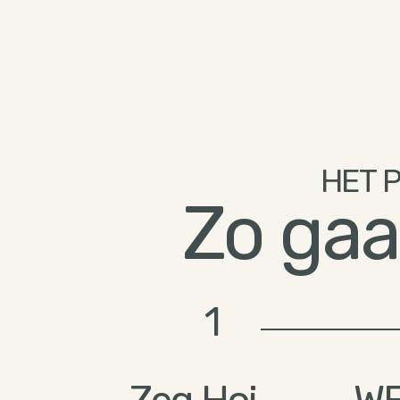
HET 
Zo gaa
1