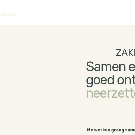
cepten
ZAK
Samen 
goed ont
neerzet
We werken graag samen