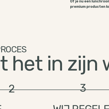
Of je nu een lunchroom
premium producten kr
PROCES
t het in zijn
3
2