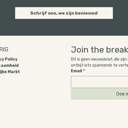
Schrijf ons, we zijn benieuwd
Join the break
RIG
Dit is geen nieuwsbrief, die zijn
y Policy​
ontbijt iets spannends te vert
zaamheid
Email
*
ijke Markt
Doe m