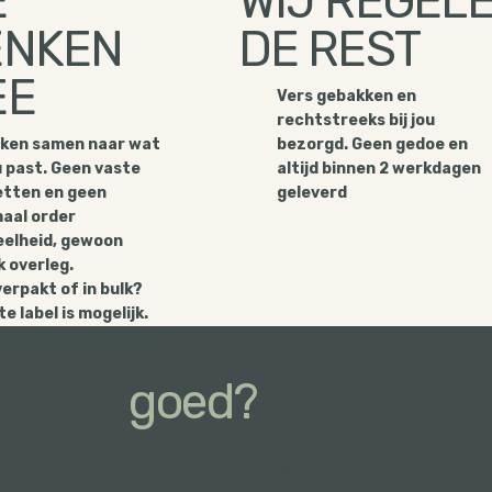
E
WIJ REGEL
ENKEN
DE REST
EE
Vers gebakken en
rechtstreeks bij jou
jken samen naar wat
bezorgd. Geen gedoe en
ou past. Geen vaste
altijd binnen 2 werkdagen
tten en geen
geleverd
aal order
elheid, gewoon
k overleg.
erpakt of in bulk?
e label is mogelijk.
Klinkt
goed?
chtje en we reageren binnen een dag.