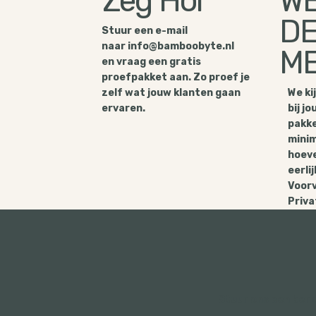
Zeg Hoi
W
D
Stuur een e-mail
naar
info@bamboobyte.nl
M
en vraag een gratis
proefpakket aan. Zo proef je
zelf wat jouw klanten gaan
We ki
ervaren.
bij j
pakke
minim
hoeve
eerlij
Voorv
Privat
Stuur ons een beri