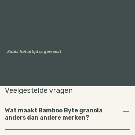
MET ZORG GEMAAKT
Nog steeds met de hand. Nog steeds in kleine batches.
Niet omdat het sneller kan, maar omdat het zo beter
smaakt.
Zoals het altijd is geweest
Veelgestelde vragen
Wat maakt Bamboo Byte granola
anders dan andere merken?
Bamboo Byte granola wordt met de hand