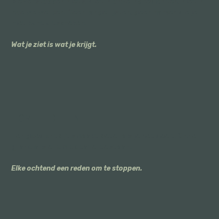
We verstoppen niets. Niet in onze ingrediënten, niet in
hoe we werken. Geen lange lijsten, geen namen die je
niet kunt uitspreken.
Wat je ziet is wat je krijgt.
OM TE DELEN
Een goed ontbijt smaakt beter als je het deelt. Onze
granola is er om op tafel te staan.
Elke ochtend een reden om te stoppen.