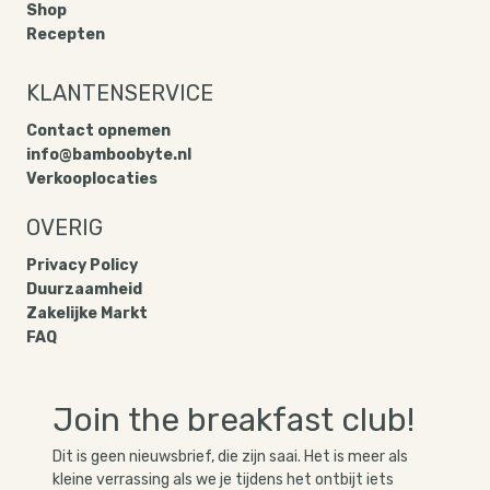
vezels en een knapperige bite toe aan je ontbijt of
Shop
Recepten
tussendoort
KLANTENSERVICE
Contact opnemen
info@bamboobyte.nl
Verkooplocaties
OVERIG
Privacy Policy​
Duurzaamheid
Zakelijke Markt
FAQ
Join the breakfast club!
Dit is geen nieuwsbrief, die zijn saai. Het is meer als 
kleine verrassing als we je tijdens het ontbijt iets 