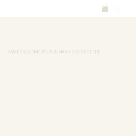
VAN EEN KLEINE KEUKEN NAAR EEN GROTERE
We bakken nog steeds met dezelfde zorg als op dag één.