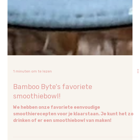
1 minuten om te lezen
Bamboo Byte's favoriete
smoothiebowl!
We hebben onze favoriete eenvoudige
smoothierecepten voor je klaarstaan. Je kunt het zo
drinken of er een smoothiebowl van maken!