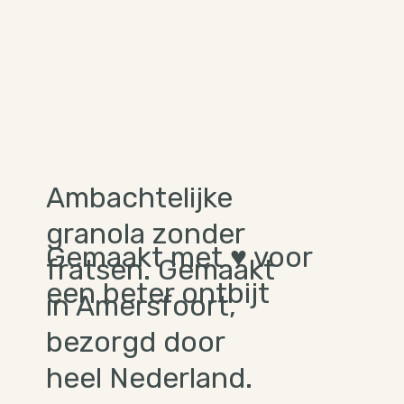
Ambachtelijke
granola zonder
Gemaakt met ♥ voor
fratsen. Gemaakt
een beter ontbijt
in Amersfoort,
bezorgd door
heel Nederland.