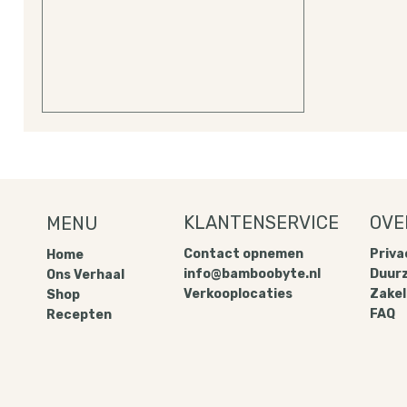
drinken of er een smoothiebowl
van maken!
KLANTENSERVICE
OVE
MENU
Contact opnemen
Privac
Home
info@bamboobyte.nl
Duur
Ons Verhaal
Verkooplocaties
Zakel
Shop
FAQ
Recepten