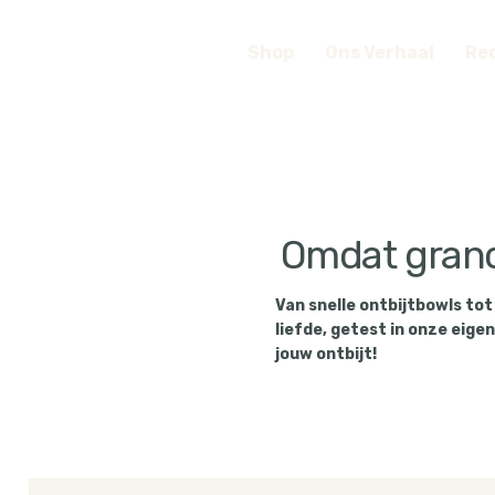
Shop
Ons Verhaal
Re
Omdat granol
Van snelle ontbijtbowls tot
liefde, getest in onze eige
jouw ontbijt!