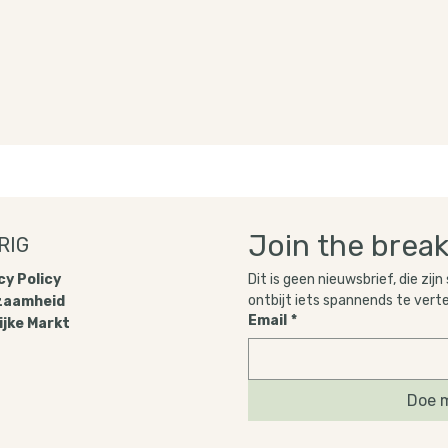
Join the break
RIG
Dit is geen nieuwsbrief, die zijn
y Policy​
ontbijt iets spannends te vert
zaamheid
Email
*
ijke Markt
Doe m