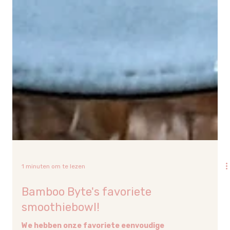
1 minuten om te lezen
Bamboo Byte's favoriete
smoothiebowl!