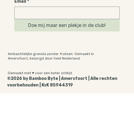
kleine verrassing als we je tijdens het ontbijt iets 
spannends te vertellen hebben.
Email
*
Doe mij maar een plekje in de club!
Ambachtelijke granola zonder fratsen. Gemaakt in
Amersfoort, bezorgd door heel Nederland.
Gemaakt met ♥ voor een beter ontbijt
©2026 by Bamboo Byte | Amersfoort | Alle rechten
voorbehouden | KvK 85944319